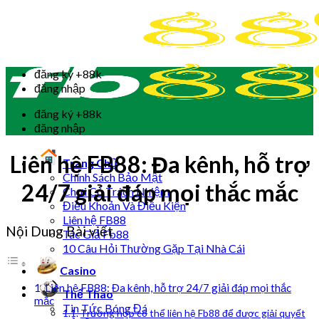
Skip
to
content
đăng ký +88k
đăng nhập
đăng ký +88k
đăng nhập
Liên hệ FB88: Đa kênh, hỗ trợ
Trang Chủ
Chính Sách Bảo Mật
24/7 giải đáp mọi thắc mắc
Chơi Có Trách Nhiệm
Điều Khoản Và Điều Kiện
Liên hệ FB88
Nội Dung Bài viết
Tác Giả Fb88
10 Câu Hỏi Thường Gặp Tại Nhà Cái
Casino
Liên hệ FB88: Đa kênh, hỗ trợ 24/7 giải đáp mọi thắc
Thể Thao
mắc
Tin Tức Bóng Đá
Trường hợp có thể liên hệ Fb88 để được giải quyết