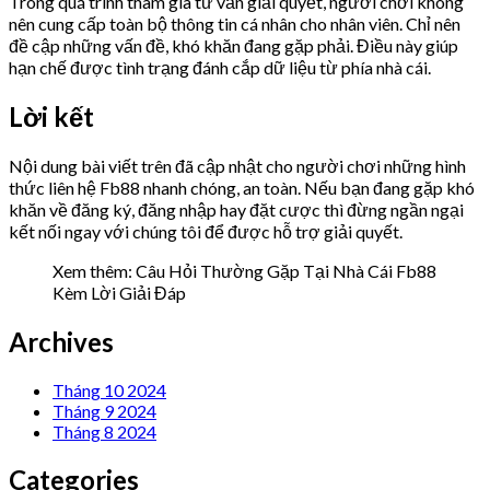
Trong quá trình tham gia tư vấn giải quyết, người chơi không
nên cung cấp toàn bộ thông tin cá nhân cho nhân viên. Chỉ nên
đề cập những vấn đề, khó khăn đang gặp phải. Điều này giúp
hạn chế được tình trạng đánh cắp dữ liệu từ phía nhà cái.
Lời kết
Nội dung bài viết trên đã cập nhật cho người chơi những hình
thức liên hệ Fb88 nhanh chóng, an toàn. Nếu bạn đang gặp khó
khăn về đăng ký, đăng nhập hay đặt cược thì đừng ngần ngại
kết nối ngay với chúng tôi để được hỗ trợ giải quyết.
Xem thêm: Câu Hỏi Thường Gặp Tại Nhà Cái Fb88
Kèm Lời Giải Đáp
Archives
Tháng 10 2024
Tháng 9 2024
Tháng 8 2024
Categories