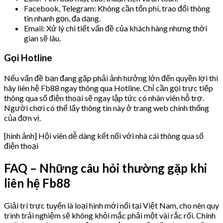
Facebook, Telegram: Không cần tốn phí, trao đổi thông
tin nhanh gọn, đa dạng.
Email: Xử lý chi tiết vấn đề của khách hàng nhưng thời
gian sẽ lâu.
Gọi Hotline
Nếu vấn đề bạn đang gặp phải ảnh hưởng lớn đến quyền lợi thì
hãy liên hệ Fb88 ngay thông qua Hotline. Chỉ cần gọi trực tiếp
thông qua số điện thoại sẽ ngay lập tức có nhân viên hỗ trợ.
Người chơi có thể lấy thông tin này ở trang web chính thống
của đơn vị.
[hình ảnh] Hội viên dễ dàng kết nối với nhà cái thông qua số
điện thoại
FAQ – Những câu hỏi thường gặp khi
liên hệ Fb88
Giải trí trực tuyến là loại hình mới nổi tại Việt Nam, cho nên quy
trình trải nghiệm sẽ không khỏi mắc phải một vài rắc rối. Chính