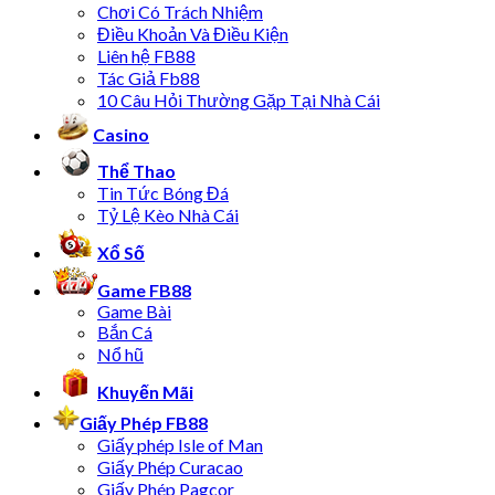
Chơi Có Trách Nhiệm
Điều Khoản Và Điều Kiện
Liên hệ FB88
Tác Giả Fb88
10 Câu Hỏi Thường Gặp Tại Nhà Cái
Casino
Thể Thao
Tin Tức Bóng Đá
Tỷ Lệ Kèo Nhà Cái
Xổ Số
Game FB88
Game Bài
Bắn Cá
Nổ hũ
Khuyến Mãi
Giấy Phép FB88
Giấy phép Isle of Man
Giấy Phép Curacao
Giấy Phép Pagcor